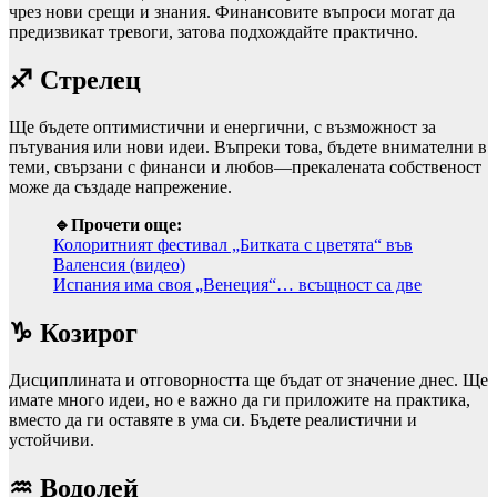
чрез нови срещи и знания. Финансовите въпроси могат да
предизвикат тревоги, затова подхождайте практично.
♐ Стрелец
Ще бъдете оптимистични и енергични, с възможност за
пътувания или нови идеи. Въпреки това, бъдете внимателни в
теми, свързани с финанси и любов—прекалената собственост
може да създаде напрежение.
🔹Прочети още:
Колоритният фестивал „Битката с цветята“ във
Валенсия (видео)
Испания има своя „Венеция“… всъщност са две
♑ Козирог
Дисциплината и отговорността ще бъдат от значение днес. Ще
имате много идеи, но е важно да ги приложите на практика,
вместо да ги оставяте в ума си. Бъдете реалистични и
устойчиви.
♒ Водолей