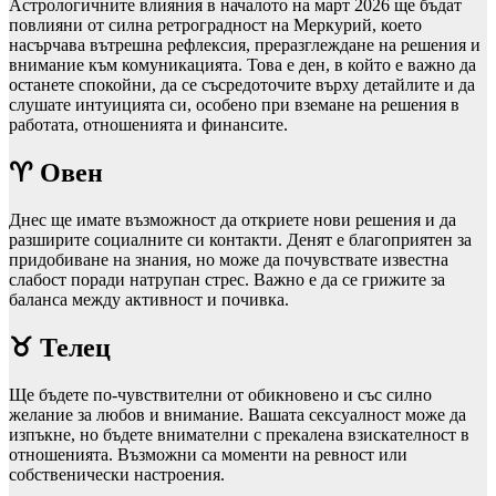
Астрологичните влияния в началото на март 2026 ще бъдат
повлияни от силна ретроградност на Меркурий, което
насърчава вътрешна рефлексия, преразглеждане на решения и
внимание към комуникацията. Това е ден, в който е важно да
останете спокойни, да се съсредоточите върху детайлите и да
слушате интуицията си, особено при вземане на решения в
работата, отношенията и финансите.
♈ Овен
Днес ще имате възможност да откриете нови решения и да
разширите социалните си контакти. Денят е благоприятен за
придобиване на знания, но може да почувствате известна
слабост поради натрупан стрес. Важно е да се грижите за
баланса между активност и почивка.
♉ Телец
Ще бъдете по‑чувствителни от обикновено и със силно
желание за любов и внимание. Вашата сексуалност може да
изпъкне, но бъдете внимателни с прекалена взискателност в
отношенията. Възможни са моменти на ревност или
собственически настроения.