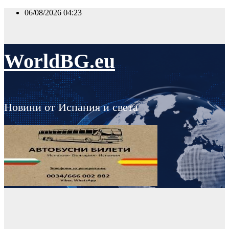
Skip
06/08/2026
04:23
to
content
WorldBG.eu
Новини от Испания и света