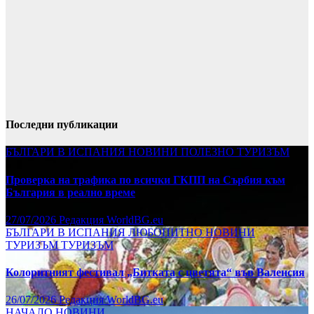
Последни публикации
БЪЛГАРИ В ИСПАНИЯ
НОВИНИ
ПОЛЕЗНО
ТУРИЗЪМ
Проверка на трафика по всички ГКПП на Сърбия към
България в реално време
27/07/2026
Редакция WorldBG.eu
БЪЛГАРИ В ИСПАНИЯ
ЛЮБОПИТНО
НОВИНИ
ТУРИЗЪМ
ТУРИЗЪМ
Колоритният фестивал „Битката с цветята“ във Валенсия
26/07/2026
Редакция WorldBG.eu
НАЧАЛО
НОВИНИ