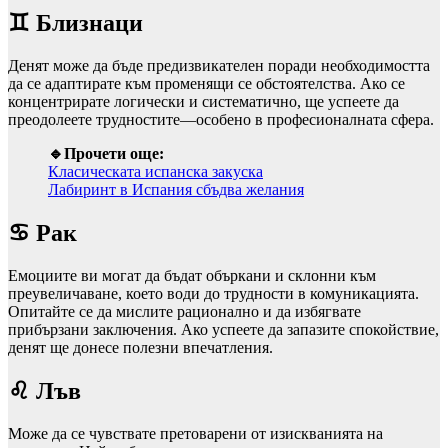
♊ Близнаци
Денят може да бъде предизвикателен поради необходимостта
да се адаптирате към променящи се обстоятелства. Ако се
концентрирате логически и систематично, ще успеете да
преодолеете трудностите—особено в професионалната сфера.
🔹Прочети още:
Класическата испанска закуска
Лабиринт в Испания сбъдва желания
♋ Рак
Емоциите ви могат да бъдат объркани и склонни към
преувеличаване, което води до трудности в комуникацията.
Опитайте се да мислите рационално и да избягвате
прибързани заключения. Ако успеете да запазите спокойствие,
денят ще донесе полезни впечатления.
♌ Лъв
Може да се чувствате претоварени от изискванията на