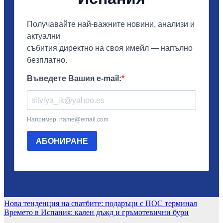
Навигация
Нова тенденция на сватбите: подаръци с ПОС терминал
Времето в Испания: кален дъжд и гръмотевични бури