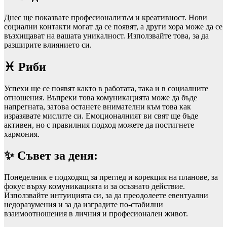
Днес ще показвате професионализъм и креативност. Нови
социални контакти могат да се появят, а други хора може да се
възхищават на вашата уникалност. Използвайте това, за да
разширите влиянието си.
♓ Риби
Успехи ще се появят както в работата, така и в социалните
отношения. Въпреки това комуникацията може да бъде
напрегната, затова останете внимателни към това как
изразявате мислите си. Емоционалният ви свят ще бъде
активен, но с правилния подход можете да постигнете
хармония.
✨ Съвет за деня:
Понеделник е подходящ за преглед и корекция на планове, за
фокус върху комуникацията и за осъзнато действие.
Използвайте интуицията си, за да преодолеете евентуални
недоразумения и за да изградите по‑стабилни
взаимоотношения в личния и професионален живот.