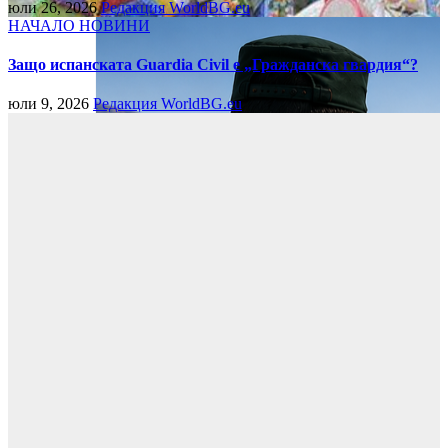
юли 26, 2026
Редакция WorldBG.eu
НАЧАЛО
НОВИНИ
Защо испанската Guardia Civil е „Гражданска гвардия“?
юли 9, 2026
Редакция WorldBG.eu