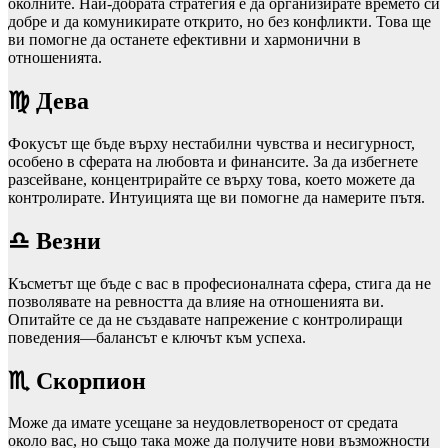
околните. Най‑добрата стратегия е да организирате времето си
добре и да комуникирате открито, но без конфликти. Това ще
ви помогне да останете ефективни и хармонични в
отношенията.
♍ Дева
Фокусът ще бъде върху нестабилни чувства и несигурност,
особено в сферата на любовта и финансите. За да избегнете
разсейване, концентрирайте се върху това, което можете да
контролирате. Интуицията ще ви помогне да намерите пътя.
♎ Везни
Късметът ще бъде с вас в професионалната сфера, стига да не
позволявате на ревността да влияе на отношенията ви.
Опитайте се да не създавате напрежение с контролиращи
поведения—балансът е ключът към успеха.
♏ Скорпион
Може да имате усещане за неудовлетвореност от средата
около вас, но също така може да получите нови възможности