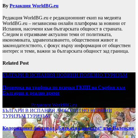
By
Редакция WorldBG.eu
Редакция WorldBG.eu е редакционният екип на медията
WorldBG.eu – независима онлайн платформа за новини от
Испания, насочени към българската общност в страната.
Следим и отразяваме актуални теми от политиката,
икономиката, здравеопазването, обществения живот и
законодателството, с фокус върху информация от обществен
интерес и теми, важни за българската общност зад граница.
Related Post
БЪЛГАРИ В ИСПАНИЯ
НОВИНИ
ПОЛЕЗНО
ТУРИЗЪМ
Проверка на трафика по всички ГКПП на Сърбия към
България в реално време
юли 27, 2026
Редакция WorldBG.eu
БЪЛГАРИ В ИСПАНИЯ
ЛЮБОПИТНО
НОВИНИ
ТУРИЗЪМ
ТУРИЗЪМ
Колоритният фестивал „Битката с цветята“ във Валенсия