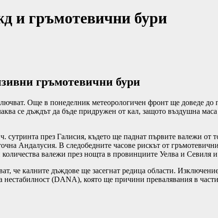
жд и гръмотевични бури
нзивни гръмотевични бури
ключват. Още в понеделник метеорологичен фронт ще доведе до п
аква се дъждът да бъде придружен от кал, защото въздушна маса
ч. сутринта през Галисия, където ще паднат първите валежи от т
очна Андалусия. В следобедните часове рискът от гръмотевични 
и количества валежи през нощта в провинциите Уелва и Севиля и
, че калните дъждове ще засегнат редица области. Изключение 
на нестабилност (DANA), която ще причини превалявания в част