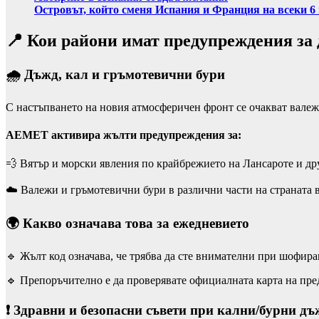
Островът, който сменя Испания и Франция на всеки 6
📍 Кои райони имат предупреждения за 
🌧️ Дъжд, кал и гръмотевични бури
С настъпването на новия атмосферичен фронт се очакват валежи,
AEMET активира жълти предупреждения за:
💨 Вятър и морски явления по крайбрежието на Лансароте и др
☁️ Валежи и гръмотевични бури в различни части на страната в
🌍 Какво означава това за ежедневието
🔹 Жълт код означава, че трябва да сте внимателни при шофир
🔹 Препоръчително е да проверявате официалната карта на п
❗ Здравни и безопасни съвети при кални/бурни дъ