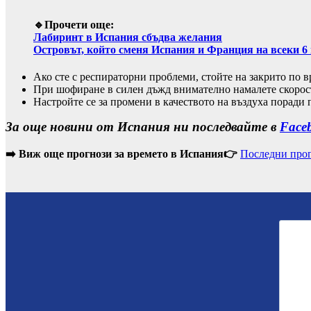
🔹Прочети още:
Лабиринт в Испания сбъдва желания
Островът, който сменя Испания и Франция на всеки 6
Ако сте с респираторни проблеми, стойте на закрито по 
При шофиране в силен дъжд внимателно намалете скорост
Настройте се за промени в качеството на въздуха поради 
За още новини от Испания ни последвайте в
Face
➡️ Виж още прогнози за времето в Испания👉
Последни прог