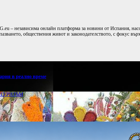
G.eu – независима онлайн платформа за новини от Испания, насо
пазването, обществения живот и законодателството, с фокус вър
ария в реално време
ТУРИЗЪМ