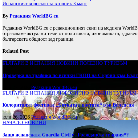
Испанският хороскоп за вторник 3 март
By
Редакция WorldBG.eu
Редакция WorldBG.eu е редакционният екип на медията WorldB
отразяваме актуални теми от политиката, икономиката, здравео
българската общност зад граница.
Related Post
БЪЛГАРИ В ИСПАНИЯ
НОВИНИ
ПОЛЕЗНО
ТУРИЗЪМ
Проверка на трафика по всички ГКПП на Сърбия към Бълг
юли 27, 2026
Редакция WorldBG.eu
БЪЛГАРИ В ИСПАНИЯ
ЛЮБОПИТНО
НОВИНИ
ТУРИЗЪМ
Колоритният фестивал „Битката с цветята“ във Валенсия
юли 26, 2026
Редакция WorldBG.eu
НАЧАЛО
НОВИНИ
Защо испанската Guardia Civil е „Гражданска гвардия“?