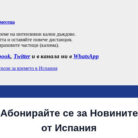
 месеца
време на интензивни кални дъждове.
та и оставяйте повече дистанция.
праховите частици (калима).
book
,
Twitter
и в канала ни в
WhatsApp
нози за времето в Испания