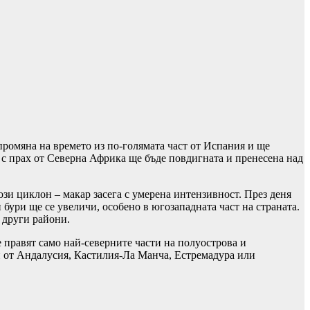
ромяна на времето из по-голямата част от Испания и ще
 с прах от Северна Африка ще бъде повдигната и пренесена над
ози циклон – макар засега с умерена интензивност. През деня
бури ще се увеличи, особено в югозападната част на страната.
 други райони.
правят само най-северните части на полуострова и
и от Андалусия, Кастилия-Ла Манча, Естремадура или