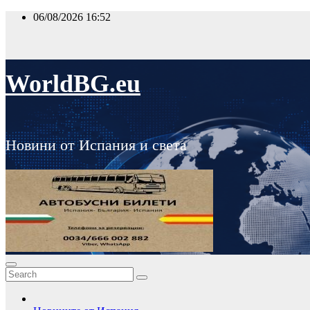
Skip
06/08/2026
16:52
to
content
WorldBG.eu
Новини от Испания и света