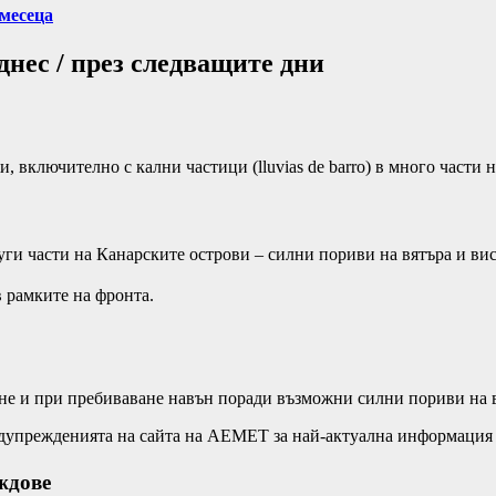
 месеца
днес / през следващите дни
 включително с кални частици (lluvias de barro) в много части н
уги части на Канарските острови – силни пориви на вятъра и ви
 рамките на фронта.
ане и при пребиваване навън поради възможни силни пориви на 
редупрежденията на сайта на AEMET за най-актуална информаци
ждове