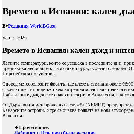
Времето в Испания: кален дъ
By
Редакция WorldBG.eu
мар. 2, 2026
Времето в Испания: кален дъжд и инте
Летните температури, които се усещаха в последните дни, при
предизвика нестабилност и активни бури, особено следобед. Оч
Пиренейския полуостров.
Според метеоролозите фронтът ще влезе в страната около 06:00 
фронтът ще се придвижи към вътрешната част на страната и изт
Най-силните дъждове се очакват вечерта в Андалусия, с висок
От Държавната метеорологична служба (АЕМЕТ) предупреждават
Канарските острови. Утре се очаква появата на нова атмосфер
Валенсия.
🔹Прочети още:
Лабиринт в Испания сбъдва желания