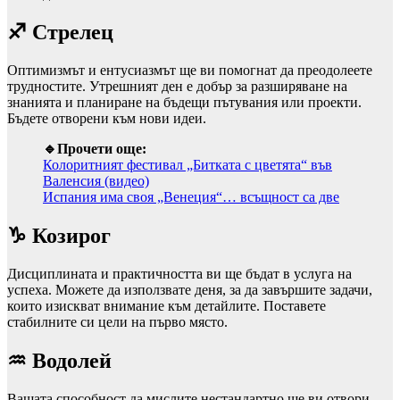
♐ Стрелец
Оптимизмът и ентусиазмът ще ви помогнат да преодолеете
трудностите. Утрешният ден е добър за разширяване на
знанията и планиране на бъдещи пътувания или проекти.
Бъдете отворени към нови идеи.
🔹Прочети още:
Колоритният фестивал „Битката с цветята“ във
Валенсия (видео)
Испания има своя „Венеция“… всъщност са две
♑ Козирог
Дисциплината и практичността ви ще бъдат в услуга на
успеха. Можете да използвате деня, за да завършите задачи,
които изискват внимание към детайлите. Поставете
стабилните си цели на първо място.
♒ Водолей
Вашата способност да мислите нестандартно ще ви отвори