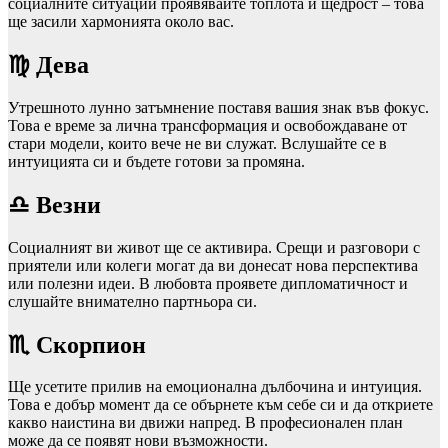
социалните ситуации проявявайте топлота и щедрост – това
ще засили хармонията около вас.
♍ Дева
Утрешното лунно затъмнение поставя вашия знак във фокус.
Това е време за лична трансформация и освобождаване от
стари модели, които вече не ви служат. Вслушайте се в
интуицията си и бъдете готови за промяна.
♎ Везни
Социалният ви живот ще се активира. Срещи и разговори с
приятели или колеги могат да ви донесат нова перспектива
или полезни идеи. В любовта проявете дипломатичност и
слушайте внимателно партньора си.
♏ Скорпион
Ще усетите прилив на емоционална дълбочина и интуиция.
Това е добър момент да се обърнете към себе си и да откриете
какво наистина ви движи напред. В професионален план
може да се появят нови възможности.