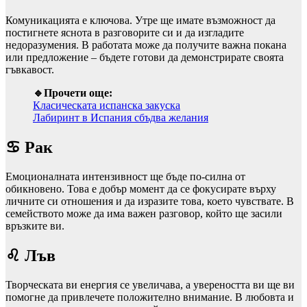
Комуникацията е ключова. Утре ще имате възможност да
постигнете яснота в разговорите си и да изгладите
недоразумения. В работата може да получите важна покана
или предложение – бъдете готови да демонстрирате своята
гъвкавост.
🔹Прочети още:
Класическата испанска закуска
Лабиринт в Испания сбъдва желания
♋ Рак
Емоционалната интензивност ще бъде по‑силна от
обикновено. Това е добър момент да се фокусирате върху
личните си отношения и да изразите това, което чувствате. В
семейството може да има важен разговор, който ще засили
връзките ви.
♌ Лъв
Творческата ви енергия се увеличава, а увереността ви ще ви
помогне да привлечете положително внимание. В любовта и