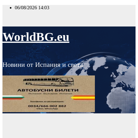
Skip
06/08/2026
14:03
to
content
WorldBG.eu
Новини от Испания и света