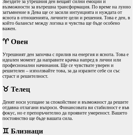
Звездите за утрешния ден вещаят силни емоции и
възможности за вътрешна трансформация. По време на лунно
затъмнение в Дева ще се засили интуицията и нуждата от
яснота в отношенията, личните цели и решения. Това е ден, в
който балансът между логика и чувства ще бъде особено
важен.
♈ Овен
Утрешният ден започва с прилив на енергия и яснота. Това е
идеален момент да направите крачка напред в лични или
професионални начинания. Ще се чувствате уверен и
решителен – използвайте това, за да изразите себе си със
страст и решителност.
♉ Телец
Денят носи усещане за спокойствие и възможност да решите
отдавна отлагани въпроси. Финансовата ви стабилност е във
фокус, но е препоръчително да проявите умереност. Вашето
постоянство ще бъде вашата сила.
♊ Близнаци