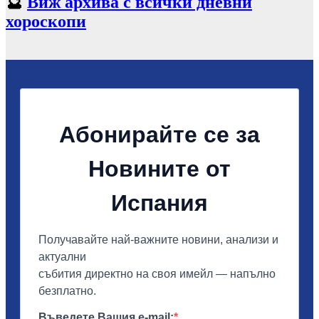
🔮
Виж архива с всички дневни
хороскопи