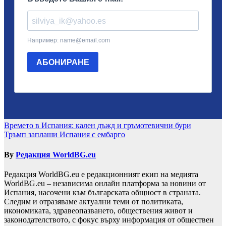
Навигация
Времето в Испания: кален дъжд и гръмотевични бури
Тръмп заплаши Испания с ембарго
By
Редакция WorldBG.eu
Редакция WorldBG.eu е редакционният екип на медията
WorldBG.eu – независима онлайн платформа за новини от
Испания, насочени към българската общност в страната.
Следим и отразяваме актуални теми от политиката,
икономиката, здравеопазването, обществения живот и
законодателството, с фокус върху информация от обществен