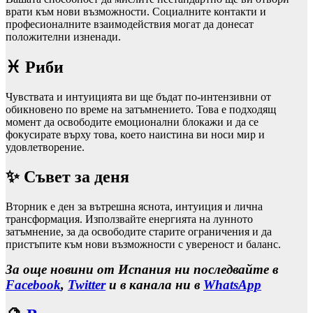
врати към нови възможности. Социалните контакти и
професионалните взаимодействия могат да донесат
положителни изненади.
♓ Риби
Чувствата и интуицията ви ще бъдат по‑интензивни от
обикновено по време на затъмнението. Това е подходящ
момент да освободите емоционални блокажи и да се
фокусирате върху това, което наистина ви носи мир и
удовлетворение.
✨ Съвет за деня
Вторник е ден за вътрешна яснота, интуиция и лична
трансформация. Използвайте енергията на лунното
затъмнение, за да освободите старите ограничения и да
пристъпите към нови възможности с увереност и баланс.
За още новини от Испания ни последвайте в
Facebook
,
Twitter
и в канала ни в
WhatsApp