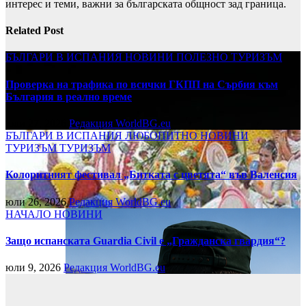
интерес и теми, важни за българската общност зад граница.
Related Post
БЪЛГАРИ В ИСПАНИЯ
НОВИНИ
ПОЛЕЗНО
ТУРИЗЪМ
Проверка на трафика по всички ГКПП на Сърбия към
България в реално време
юли 27, 2026
Редакция WorldBG.eu
БЪЛГАРИ В ИСПАНИЯ
ЛЮБОПИТНО
НОВИНИ
ТУРИЗЪМ
ТУРИЗЪМ
Колоритният фестивал „Битката с цветята“ във Валенсия
юли 26, 2026
Редакция WorldBG.eu
НАЧАЛО
НОВИНИ
Защо испанската Guardia Civil е „Гражданска гвардия“?
юли 9, 2026
Редакция WorldBG.eu