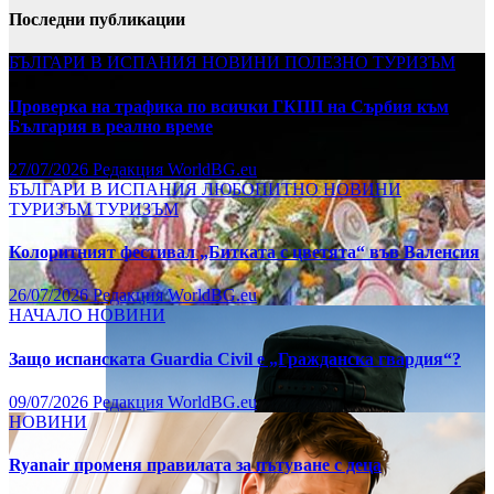
Последни публикации
БЪЛГАРИ В ИСПАНИЯ
НОВИНИ
ПОЛЕЗНО
ТУРИЗЪМ
Проверка на трафика по всички ГКПП на Сърбия към
България в реално време
27/07/2026
Редакция WorldBG.eu
БЪЛГАРИ В ИСПАНИЯ
ЛЮБОПИТНО
НОВИНИ
ТУРИЗЪМ
ТУРИЗЪМ
Колоритният фестивал „Битката с цветята“ във Валенсия
26/07/2026
Редакция WorldBG.eu
НАЧАЛО
НОВИНИ
Защо испанската Guardia Civil е „Гражданска гвардия“?
09/07/2026
Редакция WorldBG.eu
НОВИНИ
Ryanair променя правилата за пътуване с деца