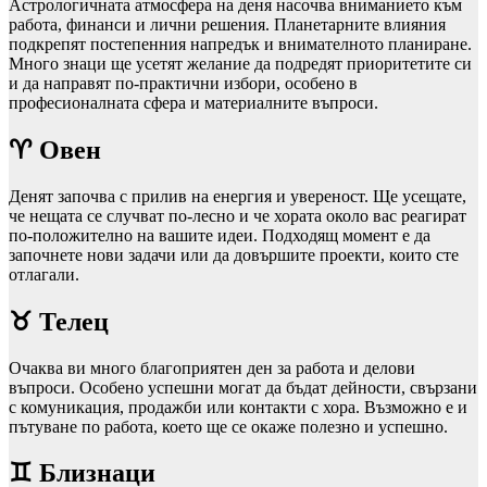
Астрологичната атмосфера на деня насочва вниманието към
работа, финанси и лични решения. Планетарните влияния
подкрепят постепенния напредък и внимателното планиране.
Много знаци ще усетят желание да подредят приоритетите си
и да направят по‑практични избори, особено в
професионалната сфера и материалните въпроси.
♈ Овен
Денят започва с прилив на енергия и увереност. Ще усещате,
че нещата се случват по‑лесно и че хората около вас реагират
по‑положително на вашите идеи. Подходящ момент е да
започнете нови задачи или да довършите проекти, които сте
отлагали.
♉ Телец
Очаква ви много благоприятен ден за работа и делови
въпроси. Особено успешни могат да бъдат дейности, свързани
с комуникация, продажби или контакти с хора. Възможно е и
пътуване по работа, което ще се окаже полезно и успешно.
♊ Близнаци