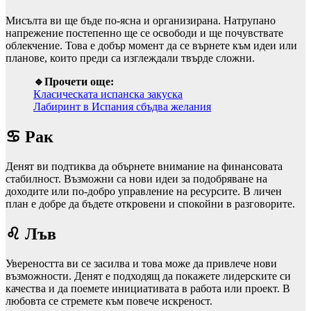
Мисълта ви ще бъде по‑ясна и организирана. Натрупано
напрежение постепенно ще се освободи и ще почувствате
облекчение. Това е добър момент да се върнете към идеи или
планове, които преди са изглеждали твърде сложни.
🔹Прочети още:
Класическата испанска закуска
Лабиринт в Испания сбъдва желания
♋ Рак
Денят ви подтиква да обърнете внимание на финансовата
стабилност. Възможни са нови идеи за подобряване на
доходите или по‑добро управление на ресурсите. В личен
план е добре да бъдете откровени и спокойни в разговорите.
♌ Лъв
Увереността ви се засилва и това може да привлече нови
възможности. Денят е подходящ да покажете лидерските си
качества и да поемете инициативата в работа или проект. В
любовта се стремете към повече искреност.