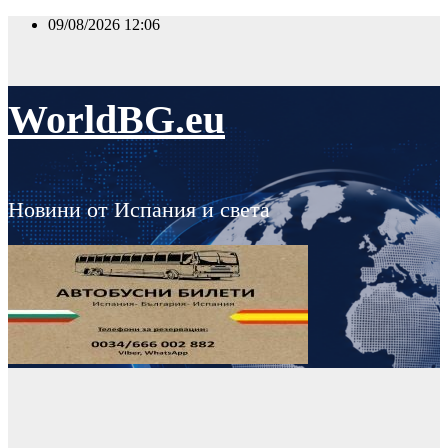
Skip
09/08/2026
12:06
to
content
WorldBG.eu
Новини от Испания и света