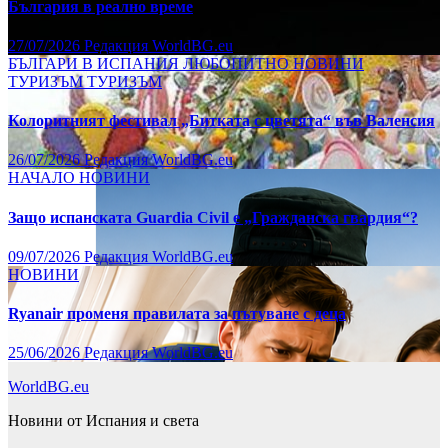
България в реално време
27/07/2026
Редакция WorldBG.eu
БЪЛГАРИ В ИСПАНИЯ
ЛЮБОПИТНО
НОВИНИ
ТУРИЗЪМ
ТУРИЗЪМ
Колоритният фестивал „Битката с цветята“ във Валенсия
26/07/2026
Редакция WorldBG.eu
НАЧАЛО
НОВИНИ
Защо испанската Guardia Civil е „Гражданска гвардия“?
09/07/2026
Редакция WorldBG.eu
НОВИНИ
Ryanair променя правилата за пътуване с деца
25/06/2026
Редакция WorldBG.eu
WorldBG.eu
Новини от Испания и света