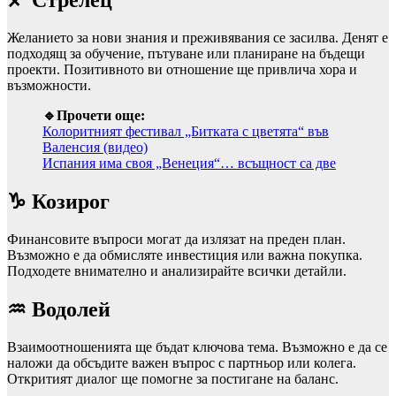
♐ Стрелец
Желанието за нови знания и преживявания се засилва. Денят е
подходящ за обучение, пътуване или планиране на бъдещи
проекти. Позитивното ви отношение ще привлича хора и
възможности.
🔹Прочети още:
Колоритният фестивал „Битката с цветята“ във
Валенсия (видео)
Испания има своя „Венеция“… всъщност са две
♑ Козирог
Финансовите въпроси могат да излязат на преден план.
Възможно е да обмисляте инвестиция или важна покупка.
Подходете внимателно и анализирайте всички детайли.
♒ Водолей
Взаимоотношенията ще бъдат ключова тема. Възможно е да се
наложи да обсъдите важен въпрос с партньор или колега.
Откритият диалог ще помогне за постигане на баланс.