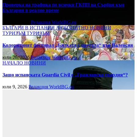
Проверка на трафика по всички ГКПП на Сърбия към
България в реално време
юли 27, 2026
Редакция WorldBG.eu
БЪЛГАРИ В ИСПАНИЯ
ЛЮБОПИТНО
НОВИНИ
ТУРИЗЪМ
ТУРИЗЪМ
Колоритният фестивал „Битката с цветята“ във Валенсия
юли 26, 2026
Редакция WorldBG.eu
НАЧАЛО
НОВИНИ
Защо испанската Guardia Civil е „Гражданска гвардия“?
юли 9, 2026
Редакция WorldBG.eu