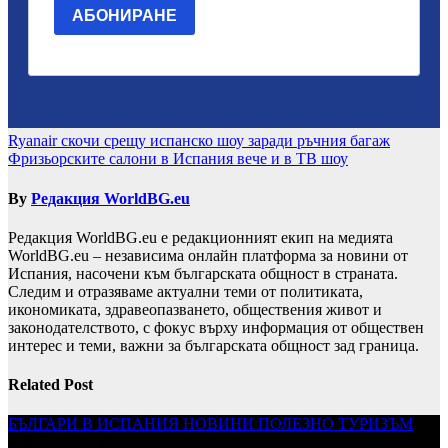
Навигация
Ryanair скочи срещу испанско шоу заради ръчния багаж
Фризьорските салони в Испания вече и в ТВ шоу
By
Редакция WorldBG.eu
Редакция WorldBG.eu е редакционният екип на медията
WorldBG.eu – независима онлайн платформа за новини от
Испания, насочени към българската общност в страната.
Следим и отразяваме актуални теми от политиката,
икономиката, здравеопазването, обществения живот и
законодателството, с фокус върху информация от обществен
интерес и теми, важни за българската общност зад граница.
Related Post
БЪЛГАРИ В ИСПАНИЯ
НОВИНИ
ПОЛЕЗНО
ТУРИЗЪМ