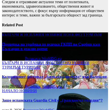
Следим и отразяваме актуални теми от политиката,
икономиката, здравеопазването, обществения живот и
законодателството, с фокус върху информация от обществен
интерес и теми, важни за българската общност зад граница.
Related Post
БЪЛГАРИ В ИСПАНИЯ
НОВИНИ
ПОЛЕЗНО
ТУРИЗЪМ
Проверка на трафика по всички ГКПП на Сърбия към
България в реално време
юли 27, 2026
Редакция WorldBG.eu
БЪЛГАРИ В ИСПАНИЯ
ЛЮБОПИТНО
НОВИНИ
ТУРИЗЪМ
ТУРИЗЪМ
Колоритният фестивал „Битката с цветята“ във Валенсия
юли 26, 2026
Редакция WorldBG.eu
НАЧАЛО
НОВИНИ
Защо испанската Guardia Civil е „Гражданска гвардия“?