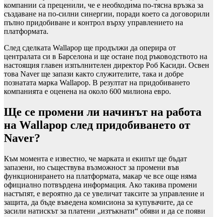
компании са преценили, че е необходима по-тясна връзка за
създаване на по-силни синергии, поради което са договорили
пълно придобиване и контрол върху управлението на
платформата.
След сделката Wallapop ще продължи да оперира от
централата си в Барселона и ще остане под ръководството на
настоящия главен изпълнителен директор Роб Касиди. Освен
това Naver ще запази както служителите, така и добре
познатата марка Wallapop. В резултат на придобиването
компанията е оценена на около 600 милиона евро.
Ще се промени ли начинът на работа
на Wallapop след придобиването от
Naver?
Към момента е известно, че марката и екипът ще бъдат
запазени, но съществува възможност за промени във
функционирането на платформата, макар че все още няма
официално потвърдена информация. Ако такива промени
настъпят, е вероятно да се увеличат таксите за управление и
защита, да бъде въведена комисиона за купувачите, да се
засили натискът за платени „изтъкнати“ обяви и да се появи