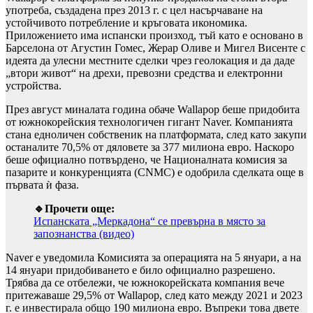
употреба, създадена през 2013 г. с цел насърчаване на
устойчивото потребление и кръговата икономика.
Приложението има испански произход, тъй като е основано в
Барселона от Агустин Гомес, Жерар Оливе и Мигел Висенте с
идеята да улесни местните сделки чрез геолокация и да даде
„втори живот“ на дрехи, превозни средства и електронни
устройства.
През август миналата година обаче Wallapop беше придобита
от южнокорейския технологичен гигант Naver. Компанията
стана едноличен собственик на платформата, след като закупи
останалите 70,5% от дяловете за 377 милиона евро. Наскоро
беше официално потвърдено, че Националната комисия за
пазарите и конкуренцията (CNMC) е одобрила сделката още в
първата ѝ фаза.
🔹Прочети още:
Испанската „Меркадона“ се превърна в място за
запознанства (видео)
Naver е уведомила Комисията за операцията на 5 януари, а на
14 януари придобиването е било официално разрешено.
Трябва да се отбележи, че южнокорейската компания вече
притежаваше 29,5% от Wallapop, след като между 2021 и 2023
г. е инвестирала общо 190 милиона евро. Въпреки това двете