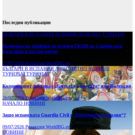
Последни публикации
БЪЛГАРИ В ИСПАНИЯ
НОВИНИ
ПОЛЕЗНО
ТУРИЗЪМ
Проверка на трафика по всички ГКПП на Сърбия към
България в реално време
27/07/2026
Редакция WorldBG.eu
БЪЛГАРИ В ИСПАНИЯ
ЛЮБОПИТНО
НОВИНИ
ТУРИЗЪМ
ТУРИЗЪМ
Колоритният фестивал „Битката с цветята“ във Валенсия
26/07/2026
Редакция WorldBG.eu
НАЧАЛО
НОВИНИ
Защо испанската Guardia Civil е „Гражданска гвардия“?
09/07/2026
Редакция WorldBG.eu
НОВИНИ