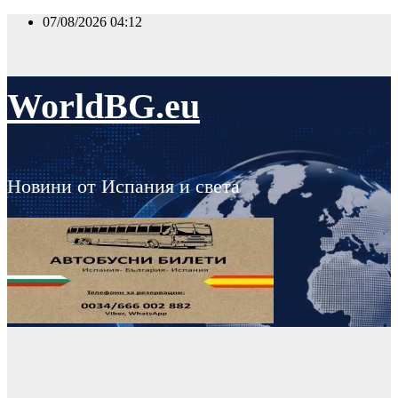
Skip
07/08/2026
04:12
to
content
WorldBG.eu
Новини от Испания и света