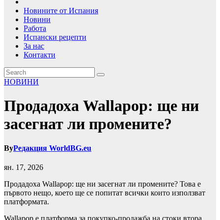
Новините от Испания
Новини
Работа
Испански рецепти
За нас
Контакти
НОВИНИ
Продадоха Wallapop: ще ни
засегнат ли промените?
By
Редакция WorldBG.eu
ян. 17, 2026
Продадоха Wallapop: ще ни засегнат ли промените? Това е
първото нещо, което ще се попитат всички които използват
платформата.
Wallapop е платформа за покупко-продажба на стоки втора