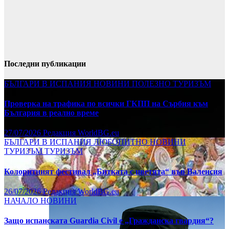
Последни публикации
БЪЛГАРИ В ИСПАНИЯ
НОВИНИ
ПОЛЕЗНО
ТУРИЗЪМ
Проверка на трафика по всички ГКПП на Сърбия към
България в реално време
27/07/2026
Редакция WorldBG.eu
БЪЛГАРИ В ИСПАНИЯ
ЛЮБОПИТНО
НОВИНИ
ТУРИЗЪМ
ТУРИЗЪМ
Колоритният фестивал „Битката с цветята“ във Валенсия
26/07/2026
Редакция WorldBG.eu
НАЧАЛО
НОВИНИ
Защо испанската Guardia Civil е „Гражданска гвардия“?