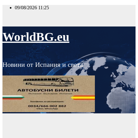
Skip
09/08/2026
11:25
to
content
WorldBG.eu
Новини от Испания и света