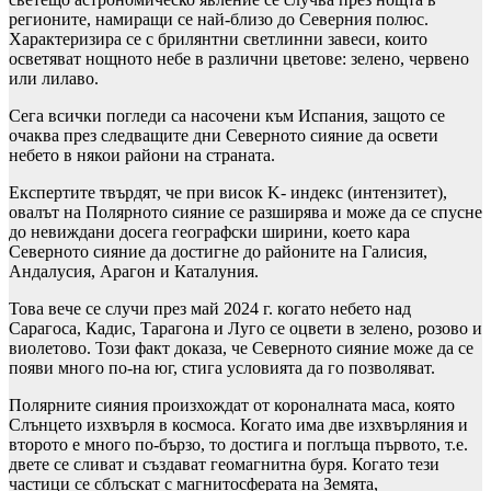
регионите, намиращи се най-близо до Северния полюс.
Характеризира се с брилянтни светлинни завеси, които
осветяват нощното небе в различни цветове: зелено, червено
или лилаво.
Сега всички погледи са насочени към Испания, защото се
очаква през следващите дни Северното сияние да освети
небето в някои райони на страната.
Експертите твърдят, че при висок K- индекс (интензитет),
овалът на Полярното сияние се разширява и може да се спусне
до невиждани досега географски ширини, което кара
Северното сияние да достигне до районите на Галисия,
Андалусия, Арагон и Каталуния.
Това вече се случи през май 2024 г. когато небето над
Сарагоса, Кадис, Тарагона и Луго се оцвети в зелено, розово и
виолетово. Този факт доказа, че Северното сияние може да се
появи много по-на юг, стига условията да го позволяват.
Полярните сияния произхождат от короналната маса, която
Слънцето изхвърля в космоса. Когато има две изхвърляния и
второто е много по-бързо, то достига и поглъща първото, т.е.
двете се сливат и създават геомагнитна буря. Когато тези
частици се сблъскат с магнитосферата на Земята,