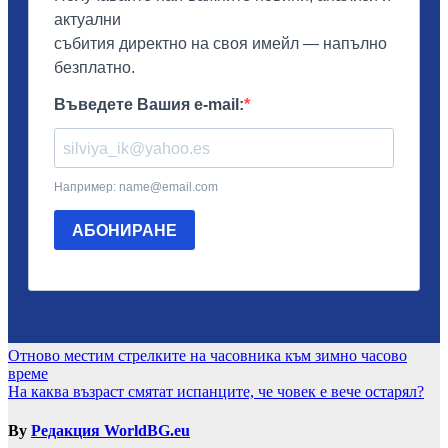
Навигация
Отново местим стрелките на часовника към зимно часово
време
На каква възраст смятат испанците, че човек е вече остарял?
By
Редакция WorldBG.eu