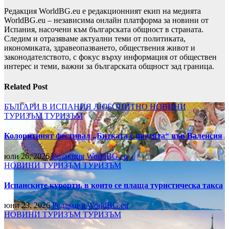
Редакция WorldBG.eu е редакционният екип на медията
WorldBG.eu – независима онлайн платформа за новини от
Испания, насочени към българската общност в страната.
Следим и отразяваме актуални теми от политиката,
икономиката, здравеопазването, обществения живот и
законодателството, с фокус върху информация от обществен
интерес и теми, важни за българската общност зад граница.
Related Post
БЪЛГАРИ В ИСПАНИЯ
ЛЮБОПИТНО
НОВИНИ
ТУРИЗЪМ
ТУРИЗЪМ
Колоритният фестивал „Битката с цветята“ във Валенсия
юли 26, 2026
Редакция WorldBG.eu
НОВИНИ
ТУРИЗЪМ
ТУРИЗЪМ
Испанските курорти, в които се плаща туристическа такса
юни 23, 2026
Редакция WorldBG.eu
НОВИНИ
ТУРИЗЪМ
ТУРИЗЪМ