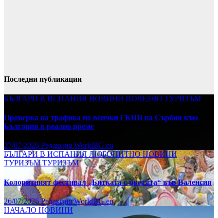
Последни публикации
БЪЛГАРИ В ИСПАНИЯ
НОВИНИ
ПОЛЕЗНО
ТУРИЗЪМ
Проверка на трафика по всички ГКПП на Сърбия към
България в реално време
27/07/2026
Редакция WorldBG.eu
БЪЛГАРИ В ИСПАНИЯ
ЛЮБОПИТНО
НОВИНИ
ТУРИЗЪМ
ТУРИЗЪМ
Колоритният фестивал „Битката с цветята“ във Валенсия
26/07/2026
Редакция WorldBG.eu
НАЧАЛО
НОВИНИ