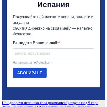
Навигация
Най-доброто испанско кава (шампанско) струва под 5 евро