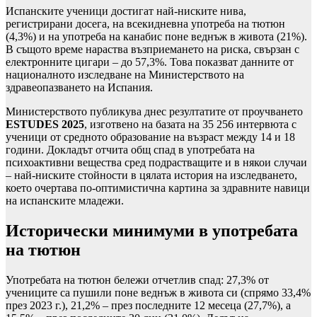
Испанските ученици достигат най-ниските нива,
регистрирани досега, на всекидневна употреба на тютюн
(4,3%) и на употреба на канабис поне веднъж в живота (21%).
В същото време нараства възприемането на риска, свързан с
електронните цигари – до 57,3%. Това показват данните от
националното изследване на Министерството на
здравеопазването на Испания.
Министерството публикува днес резултатите от проучването
ESTUDES 2025
, изготвено на базата на 35 256 интервюта с
ученици от средното образование на възраст между 14 и 18
години. Докладът отчита общ спад в употребата на
психоактивни вещества сред подрастващите и в някои случаи
– най-ниските стойности в цялата история на изследването,
което очертава по-оптимистична картина за здравните навици
на испанските младежи.
Исторически минимуми в употребата
на тютюн
Употребата на тютюн бележи отчетлив спад: 27,3% от
учениците са пушили поне веднъж в живота си (спрямо 33,4%
през 2023 г.), 21,2% – през последните 12 месеца (27,7%), а