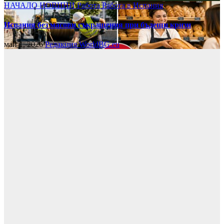
НАЧАЛО
НОВИНИ
Работа
Работа в Испания
Испания без масови съкращения при бъдещи кризи
май 1, 2026
Редакция WorldBG.eu