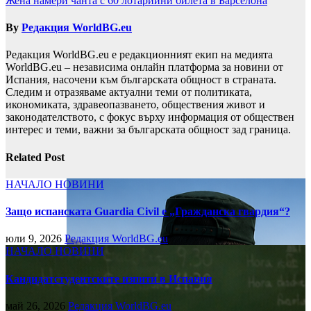
Жена намери чанта с 60 лотарийни билета в Барселона
By
Редакция WorldBG.eu
Редакция WorldBG.eu е редакционният екип на медията
WorldBG.eu – независима онлайн платформа за новини от
Испания, насочени към българската общност в страната.
Следим и отразяваме актуални теми от политиката,
икономиката, здравеопазването, обществения живот и
законодателството, с фокус върху информация от обществен
интерес и теми, важни за българската общност зад граница.
Related Post
НАЧАЛО
НОВИНИ
Защо испанската Guardia Civil е „Гражданска гвардия“?
юли 9, 2026
Редакция WorldBG.eu
НАЧАЛО
НОВИНИ
Кандидатстудентските изпити в Испания
май 26, 2026
Редакция WorldBG.eu