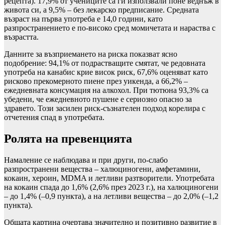
рецепта). 17,9% от учениците са ги използвали поне веднъж в
живота си, а 9,5% – без лекарско предписание. Средната
възраст на първа употреба е 14,0 години, като
разпространението е по-високо сред момичетата и нараства с
възрастта.
Данните за възприемането на риска показват ясно
подобрение: 94,1% от подрастващите смятат, че редовната
употреба на канабис крие висок риск, 67,6% оценяват като
рисково прекомерното пиене през уикенда, а 66,2% –
ежедневната консумация на алкохол. При тютюна 93,3% са
убедени, че ежедневното пушене е сериозно опасно за
здравето. Този засилен риск-съзнателен подход корелира с
отчетения спад в употребата.
Ролята на превенцията
Намаление се наблюдава и при други, по-слабо
разпространени вещества – халюциногени, амфетамини,
кокаин, хероин, MDMA и летливи разтворители. Употребата
на кокаин спада до 1,6% (2,6% през 2023 г.), на халюциногени
– до 1,4% (–0,9 пункта), а на летливи вещества – до 2,0% (–1,2
пункта).
Общата картина очертава значително и позитивно развитие в