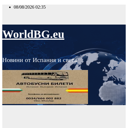
Skip
08/08/2026
02:35
to
content
WorldBG.eu
Новини от Испания и света