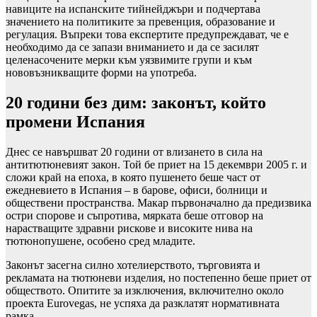
навиците на испанските тийнейджъри и подчертава
значението на политиките за превенция, образование и
регулация. Въпреки това експертите предупреждават, че е
необходимо да се запази вниманието и да се засилят
целенасочените мерки към уязвимите групи и към
нововъзникващите форми на употреба.
20 години без дим: законът, който
промени Испания
Днес се навършват 20 години от влизането в сила на
антитютюневият закон. Той бе приет на 15 декември 2005 г. и
сложи край на епоха, в която пушенето беше част от
ежедневието в Испания – в барове, офиси, болници и
обществени пространства. Макар първоначално да предизвика
остри спорове и съпротива, мярката беше отговор на
нарастващите здравни рискове и високите нива на
тютюнопушене, особено сред младите.
Законът засегна силно хотелиерството, търговията и
рекламата на тютюневи изделия, но постепенно беше приет от
обществото. Опитите за изключения, включително около
проекта Eurovegas, не успяха да разклатят нормативната
рамка.