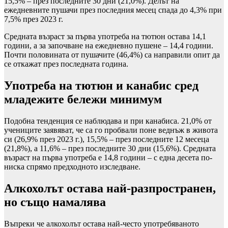
15,5% – през последните 30 дни (21,0%). Делът на
ежедневните пушачи през последния месец спада до 4,3% при
7,5% през 2023 г.
Средната възраст за първа употреба на тютюн остава 14,1
години, а за започване на ежедневно пушене – 14,4 години.
Почти половината от пушачите (46,4%) са направили опит да
се откажат през последната година.
Употреба на тютюн и канабис сред
младежите бележи минимум
Подобна тенденция се наблюдава и при канабиса. 21,0% от
учениците заявяват, че са го пробвали поне веднъж в живота
си (26,9% през 2023 г.), 15,5% – през последните 12 месеца
(21,8%), а 11,6% – през последните 30 дни (15,6%). Средната
възраст на първа употреба е 14,8 години – с една десета по-
ниска спрямо предходното изследване.
Алкохолът остава най-разпространен,
но също намалява
Въпреки че алкохолът остава най-често употребяваното