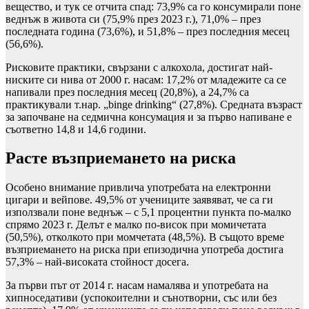
вещество, и тук се отчита спад: 73,9% са го консумирали поне
веднъж в живота си (75,9% през 2023 г.), 71,0% – през
последната година (73,6%), и 51,8% – през последния месец
(56,6%).
Рисковите практики, свързани с алкохола, достигат най-
ниските си нива от 2000 г. насам: 17,2% от младежите са се
напивали през последния месец (20,8%), а 24,7% са
практикували т.нар. „binge drinking“ (27,8%). Средната възраст
за започване на седмична консумация и за първо напиване е
съответно 14,8 и 14,6 години.
Расте възприемането на риска
Особено внимание привлича употребата на електронни
цигари и вейпове. 49,5% от учениците заявяват, че са ги
използвали поне веднъж – с 5,1 процентни пункта по-малко
спрямо 2023 г. Делът е малко по-висок при момичетата
(50,5%), отколкото при момчетата (48,5%). В същото време
възприемането на риска при епизодична употреба достига
57,3% – най-високата стойност досега.
За първи път от 2014 г. насам намалява и употребата на
хипноседативи (успокоителни и сънотворни, със или без