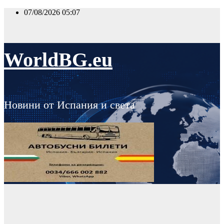
Skip
07/08/2026
05:07
to
content
WorldBG.eu
Новини от Испания и света