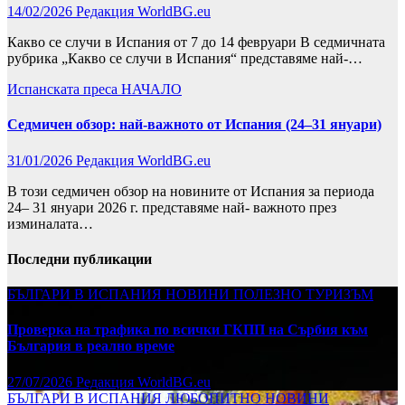
14/02/2026
Редакция WorldBG.eu
Какво се случи в Испания от 7 до 14 февруари В седмичната
рубрика „Какво се случи в Испания“ представяме най-…
Испанската преса
НАЧАЛО
Седмичен обзор: най-важното от Испания (24–31 януари)
31/01/2026
Редакция WorldBG.eu
В този седмичен обзор на новините от Испания за периода
24– 31 януари 2026 г. представяме най- важното през
изминалата…
Последни публикации
БЪЛГАРИ В ИСПАНИЯ
НОВИНИ
ПОЛЕЗНО
ТУРИЗЪМ
Проверка на трафика по всички ГКПП на Сърбия към
България в реално време
27/07/2026
Редакция WorldBG.eu
БЪЛГАРИ В ИСПАНИЯ
ЛЮБОПИТНО
НОВИНИ