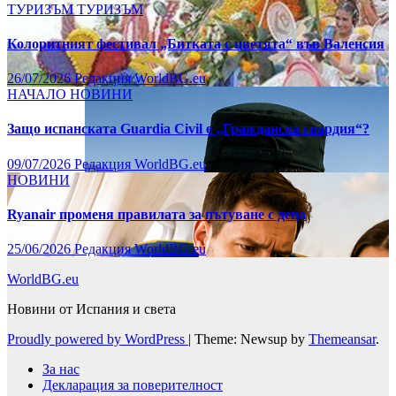
ТУРИЗЪМ
ТУРИЗЪМ
Колоритният фестивал „Битката с цветята“ във Валенсия
26/07/2026
Редакция WorldBG.eu
НАЧАЛО
НОВИНИ
Защо испанската Guardia Civil е „Гражданска гвардия“?
09/07/2026
Редакция WorldBG.eu
НОВИНИ
Ryanair променя правилата за пътуване с деца
25/06/2026
Редакция WorldBG.eu
WorldBG.eu
Новини от Испания и света
Proudly powered by WordPress
|
Theme: Newsup by
Themeansar
.
За нас
Декларация за поверителност