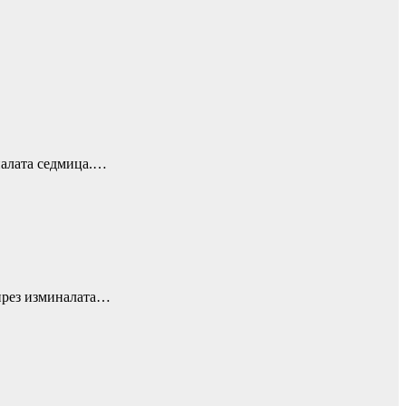
налата седмица.…
 през изминалата…