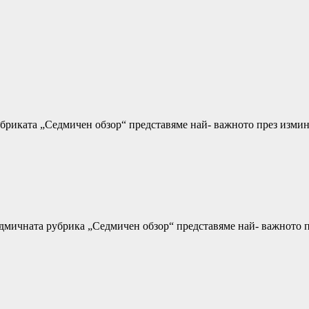
убриката „Седмичен обзор“ представяме най- важното през изми
седмичната рубрика „Седмичен обзор“ представяме най- важното