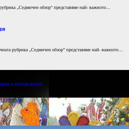
та рубрика „Седмичен обзор“ представяме най- важното…
ари
мичната рубрика „Седмичен обзор“ представяме най- важното…
ария в реално време
ТУРИЗЪМ