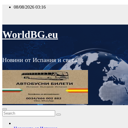
Skip
08/08/2026
03:16
to
content
WorldBG.eu
Новини от Испания и света