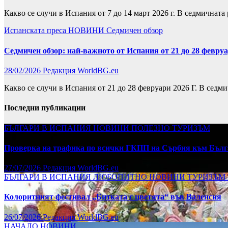
Какво се случи в Испания от 7 до 14 март 2026 г. В седмична
Испанската преса
НОВИНИ
Седмичен обзор
Седмичен обзор: най-важното от Испания от 21 до 28 февру
28/02/2026
Редакция WorldBG.eu
Какво се случи в Испания от 21 до 28 февруари 2026 Г. В сед
Последни публикации
БЪЛГАРИ В ИСПАНИЯ
НОВИНИ
ПОЛЕЗНО
ТУРИЗЪМ
Проверка на трафика по всички ГКПП на Сърбия към Бълг
27/07/2026
Редакция WorldBG.eu
БЪЛГАРИ В ИСПАНИЯ
ЛЮБОПИТНО
НОВИНИ
ТУРИЗЪМ
Колоритният фестивал „Битката с цветята“ във Валенсия
26/07/2026
Редакция WorldBG.eu
НАЧАЛО
НОВИНИ