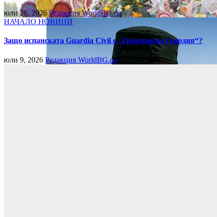
юли 26, 2026
Редакция WorldBG.eu
НАЧАЛО
НОВИНИ
Защо испанската Guardia Civil е „Гражданска гвардия“?
юли 9, 2026
Редакция WorldBG.eu