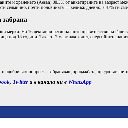
аните и храненето (Aesan) 88,3% от анкетираните на възраст ме
ъти седмично, почти половината — веднъж дневно, а 47% ги смес
 забрана
ни мерки. На 16 декември регионалното правителство на Галиси
лица под 18 години. Така от 7 март алкохолът, енергийните напи
о одобри законопроект, забраняващ продажбата, предоставянето
book
,
Twitter
и в канала ни в
WhatsApp