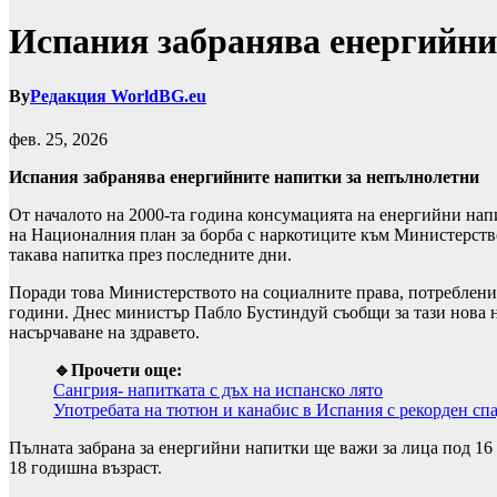
Испания забранява енергийни
By
Редакция WorldBG.eu
фев. 25, 2026
Испания забранява енергийните напитки за непълнолетни
От началото на 2000-та година консумацията на енергийни напи
на Националния план за борба с наркотиците към Министерство
такава напитка през последните дни.
Поради това Министерството на социалните права, потребление
години. Днес министър Пабло Бустиндуй съобщи за тази нова нар
насърчаване на здравето.
🔹Прочети още:
Сангрия- напитката с дъх на испанско лято
Употребата на тютюн и канабис в Испания с рекорден сп
Пълната забрана за енергийни напитки ще важи за лица под 16
18 годишна възраст.