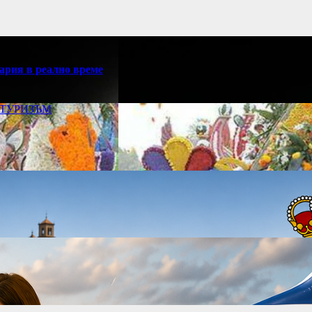
ария в реално време
ТУРИЗЪМ