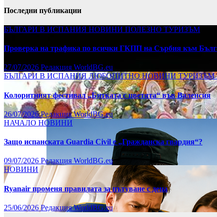
Последни публикации
БЪЛГАРИ В ИСПАНИЯ
НОВИНИ
ПОЛЕЗНО
ТУРИЗЪМ
Проверка на трафика по всички ГКПП на Сърбия към Бълг
27/07/2026
Редакция WorldBG.eu
БЪЛГАРИ В ИСПАНИЯ
ЛЮБОПИТНО
НОВИНИ
ТУРИЗЪМ
Колоритният фестивал „Битката с цветята“ във Валенсия
26/07/2026
Редакция WorldBG.eu
НАЧАЛО
НОВИНИ
Защо испанската Guardia Civil е „Гражданска гвардия“?
09/07/2026
Редакция WorldBG.eu
НОВИНИ
Ryanair променя правилата за пътуване с деца
25/06/2026
Редакция WorldBG.eu