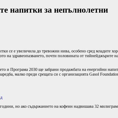
те напитки за непълнолетни
тки се е увеличила до тревожни нива, особено сред младите хора.
то на здравеопазването, почти половината от тийнейджърите на
то и Програма 2030 ще забрани продажбата на енергийни напитк
едба, малко преди срещата си с организацията Gasol Foundation,
ад
 години, но ако съдържанието на кофеин надвишава 32 милиграм