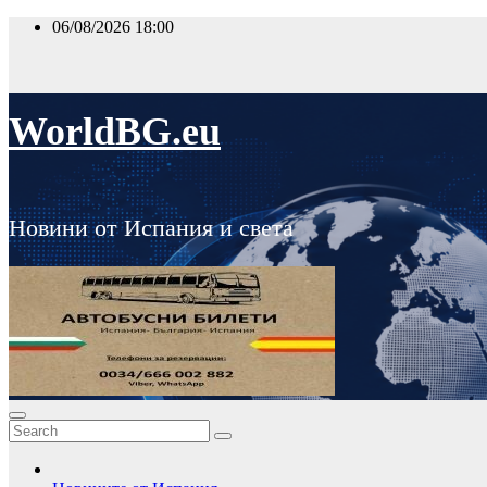
Skip
06/08/2026
18:00
to
content
WorldBG.eu
Новини от Испания и света