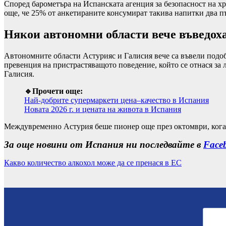
Според барометъра на Испанската агенция за безопасност на хр
още, че 25% от анкетираните консумират такива напитки два п
Някои автономни области вече въведоха
Автономните области Астурияс и Галисия вече са въвели подоб
превенция на пристрастяващото поведение, който се отнася за 
Галисия.
🔹Прочети още:
Най-добрите супермаркети цена–качество в Испания
Новата 2026 г. и цената на живота в Испания
Междувременно Астурия беше пионер още през октомври, когат
За още новини от Испания ни последвайте в
Face
Какво количество алкохол може да се пренася в ЕС