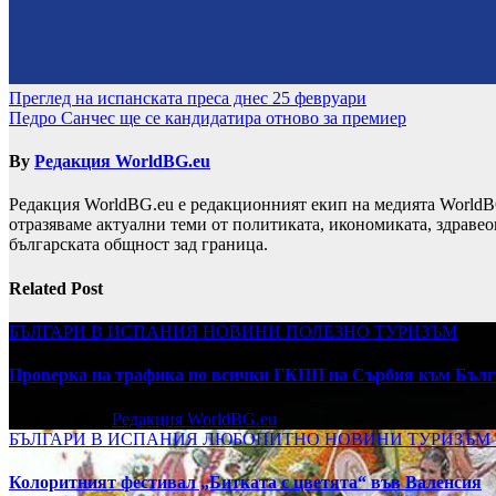
Навигация
Преглед на испанската преса днес 25 февруари
Педро Санчес ще се кандидатира отново за премиер
By
Редакция WorldBG.eu
Редакция WorldBG.eu е редакционният екип на медията WorldB
отразяваме актуални теми от политиката, икономиката, здравео
българската общност зад граница.
Related Post
БЪЛГАРИ В ИСПАНИЯ
НОВИНИ
ПОЛЕЗНО
ТУРИЗЪМ
Проверка на трафика по всички ГКПП на Сърбия към Бълг
юли 27, 2026
Редакция WorldBG.eu
БЪЛГАРИ В ИСПАНИЯ
ЛЮБОПИТНО
НОВИНИ
ТУРИЗЪМ
Колоритният фестивал „Битката с цветята“ във Валенсия