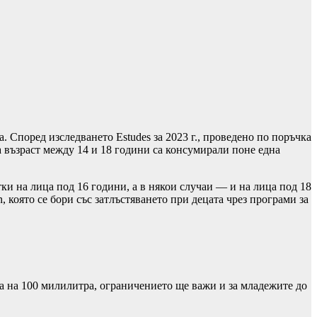
 Според изследването Estudes за 2023 г., проведено по поръчка
 възраст между 14 и 18 години са консумирали поне една
и на лица под 16 години, а в някои случаи — и на лица под 18
 която се бори със затлъстяването при децата чрез програми за
а на 100 милилитра, ограничението ще важи и за младежите до