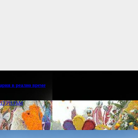
ария в реално време
ТУРИЗЪМ