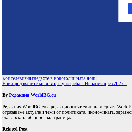
Навигация
Коя телевизия гледахте в новогодишната нощ?
Най-продаваните коли втора употреба в Испания през 2025 г.
By
Редакция WorldBG.eu
Редакция WorldBG.eu е редакционният екип на медията WorldB
отразяваме актуални теми от политиката, икономиката, здравео
българската общност зад граница.
Related Post