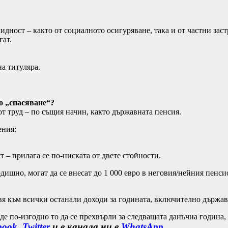
дност – както от социалното осигуряване, така и от частни зас
гат.
а титуляра.
о „спасяване“?
от труд – по същия начин, както държавната пенсия.
ения:
 – прилага се по-ниската от двете стойности.
одишно, могат да се внесат до 1 000 евро в неговия/нейния пенс
вя към всички останали доходи за годината, включително държав
де по-изгодно то да се прехвърли за следващата данъчна година, 
book
,
Twitter
и в канала ни в
WhatsApp