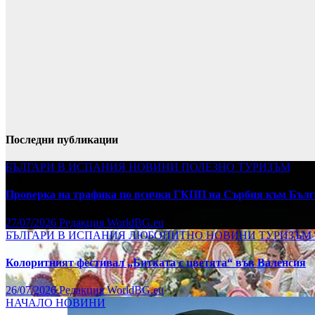
Последни публикации
БЪЛГАРИ В ИСПАНИЯ
НОВИНИ
ПОЛЕЗНО
ТУРИЗЪМ
Проверка на трафика по всички ГКПП на Сърбия към Бълг
27/07/2026
Редакция WorldBG.eu
БЪЛГАРИ В ИСПАНИЯ
ЛЮБОПИТНО
НОВИНИ
ТУРИЗЪМ
Колоритният фестивал „Битката с цветята“ във Валенсия
26/07/2026
Редакция WorldBG.eu
НАЧАЛО
НОВИНИ