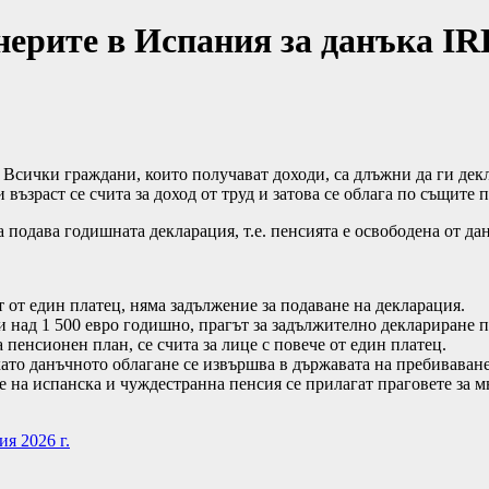
нерите в Испания за данъка I
 Всички граждани, които получават доходи, са длъжни да ги дек
ъзраст се счита за доход от труд и затова се облага по същите п
 подава годишната декларация, т.е. пенсията е освободена от да
 от един платец, няма задължение за подаване на декларация.
и над 1 500 евро годишно, прагът за задължително деклариране п
пенсионен план, се счита за лице с повече от един платец.
ато данъчното облагане се извършва в държавата на пребиваване
 на испанска и чуждестранна пенсия се прилагат праговете за 
я 2026 г.