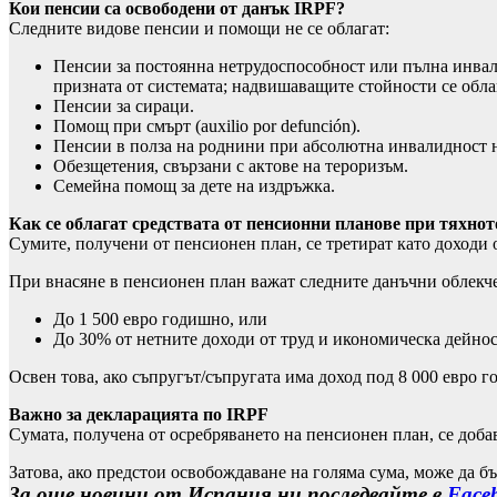
Кои пенсии са освободени от данък IRPF?
Следните видове пенсии и помощи не се облагат:
Пенсии за постоянна нетрудоспособност или пълна инвали
призната от системата; надвишаващите стойности се обла
Пенсии за сираци.
Помощ при смърт (auxilio por defunción).
Пенсии в полза на роднини при абсолютна инвалидност н
Обезщетения, свързани с актове на тероризъм.
Семейна помощ за дете на издръжка.
Как се облагат средствата от пенсионни планове при тяхнот
Сумите, получени от пенсионен план, се третират като доходи 
При внасяне в пенсионен план важат следните данъчни облекч
До 1 500 евро годишно, или
До 30% от нетните доходи от труд и икономическа дейност
Освен това, ако съпругът/съпругата има доход под 8 000 евро г
Важно за декларацията по IRPF
Сумата, получена от осребряването на пенсионен план, се доба
Затова, ако предстои освобождаване на голяма сума, може да бъ
За още новини от Испания ни последвайте в
Face