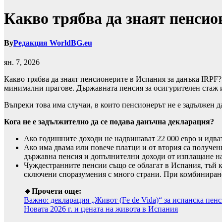
Какво трябва да знаят пенсио
By
Редакция WorldBG.eu
ян. 7, 2026
Какво трябва да знаят пенсионерите в Испания за данъка IRPF?
минимални прагове. Държавната пенсия за осигурителен стаж и в
Въпреки това има случаи, в които пенсионерът не е задължен да
Кога не е задължително да се подава данъчна декларация?
Ако годишните доходи не надвишават 22 000 евро и идват
Ако има двама или повече платци и от втория са получен
държавна пенсия и допълнителни доходи от изплащане на 
Чуждестранните пенсии също се облагат в Испания, тъй к
сключени споразумения с много страни. При комбиниране
🔹Прочети още:
Важно: декларация „Живот (Fe de Vida)“ за испанска пенси
Новата 2026 г. и цената на живота в Испания