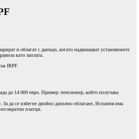
RPF
ларират и облагат с данъци, когато надвишават установените
равила като заплата.
нък IRPF.
ада до 14 000 евро. Пример: пенсионер, който получава
. За да се избегне двойно данъчно облагане, Испания има
многократни платци.