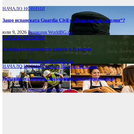
НАЧАЛО
НОВИНИ
Защо испанската Guardia Civil е „Гражданска гвардия“?
юли 9, 2026
Редакция WorldBG.eu
НАЧАЛО
НОВИНИ
Кандидатстудентските изпити в Испания
май 26, 2026
Редакция WorldBG.eu
НАЧАЛО
НОВИНИ
Работа
Работа в Испания
Испания без масови съкращения при бъдещи кризи
май 1, 2026
Редакция WorldBG.eu