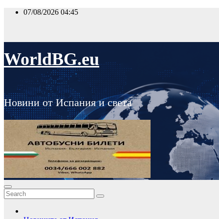
Skip
07/08/2026
04:45
to
content
WorldBG.eu
Новини от Испания и света