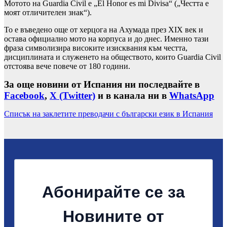
Мотото на Guardia Civil е „El Honor es mi Divisa“ („Честта е
моят отличителен знак“).
То е въведено още от херцога на Ахумада през XIX век и
остава официално мото на корпуса и до днес. Именно тази
фраза символизира високите изисквания към честта,
дисциплината и служенето на обществото, които Guardia Civil
отстоява вече повече от 180 години.
За още новини от Испания ни последвайте в
Facebook
,
X (Twitter)
и в канала ни в
WhatsApp
Списък на заклетите преводачи с български език в Испания