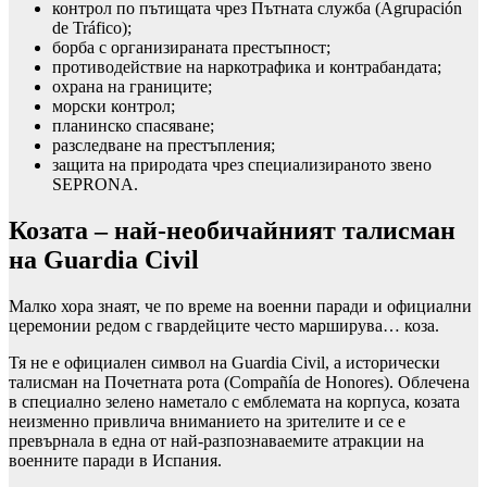
контрол по пътищата чрез Пътната служба (Agrupación
de Tráfico);
борба с организираната престъпност;
противодействие на наркотрафика и контрабандата;
охрана на границите;
морски контрол;
планинско спасяване;
разследване на престъпления;
защита на природата чрез специализираното звено
SEPRONA.
Козата – най-необичайният талисман
на Guardia Civil
Малко хора знаят, че по време на военни паради и официални
церемонии редом с гвардейците често марширува… коза.
Тя не е официален символ на Guardia Civil, а исторически
талисман на Почетната рота (Compañía de Honores). Облечена
в специално зелено наметало с емблемата на корпуса, козата
неизменно привлича вниманието на зрителите и се е
превърнала в една от най-разпознаваемите атракции на
военните паради в Испания.