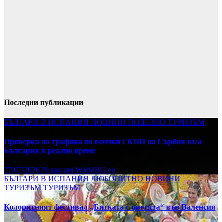
Последни публикации
БЪЛГАРИ В ИСПАНИЯ
НОВИНИ
ПОЛЕЗНО
ТУРИЗЪМ
Проверка на трафика по всички ГКПП на Сърбия към
България в реално време
27/07/2026
Редакция WorldBG.eu
БЪЛГАРИ В ИСПАНИЯ
ЛЮБОПИТНО
НОВИНИ
ТУРИЗЪМ
ТУРИЗЪМ
Колоритният фестивал „Битката с цветята“ във Валенсия