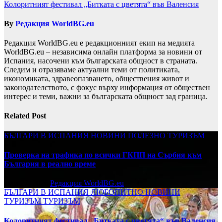
Колоритният фестивал „Битката с цветята“ във Валенсия
By
Редакция WorldBG.eu
Редакция WorldBG.eu е редакционният екип на медията
WorldBG.eu – независима онлайн платформа за новини от
Испания, насочени към българската общност в страната.
Следим и отразяваме актуални теми от политиката,
икономиката, здравеопазването, обществения живот и
законодателството, с фокус върху информация от обществен
интерес и теми, важни за българската общност зад граница.
Related Post
БЪЛГАРИ В ИСПАНИЯ
НОВИНИ
ПОЛЕЗНО
ТУРИЗЪМ
Проверка на трафика по всички ГКПП на Сърбия към
България в реално време
юли 27, 2026
Редакция WorldBG.eu
БЪЛГАРИ В ИСПАНИЯ
ЛЮБОПИТНО
НОВИНИ
ТУРИЗЪМ
ТУРИЗЪМ
Колоритният фестивал „Битката с цветята“ във Валенсия