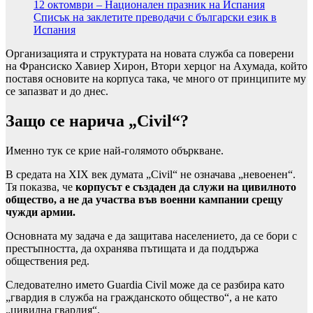
12 октомври – Национален празник на Испания
Списък на заклетите преводачи с български език в
Испания
Организацията и структурата на новата служба са поверени
на Франсиско Хавиер Хирон, Втори херцог на Ахумада, който
поставя основите на корпуса така, че много от принципите му
се запазват и до днес.
Защо се нарича „Civil“?
Именно тук се крие най-голямото объркване.
В средата на XIX век думата „Civil“ не означава „невоенен“.
Тя показва, че
корпусът е създаден да служи на цивилното
общество, а не да участва във военни кампании срещу
чужди армии.
Основната му задача е да защитава населението, да се бори с
престъпността, да охранява пътищата и да поддържа
обществения ред.
Следователно името Guardia Civil може да се разбира като
„гвардия в служба на гражданското общество“, а не като
„цивилна гвардия“.