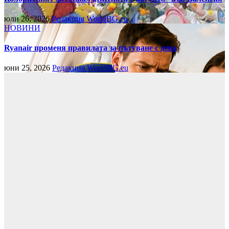
юли 26, 2026
Редакция WorldBG.eu
НОВИНИ
Ryanair променя правилата за пътуване с деца
юни 25, 2026
Редакция WorldBG.eu