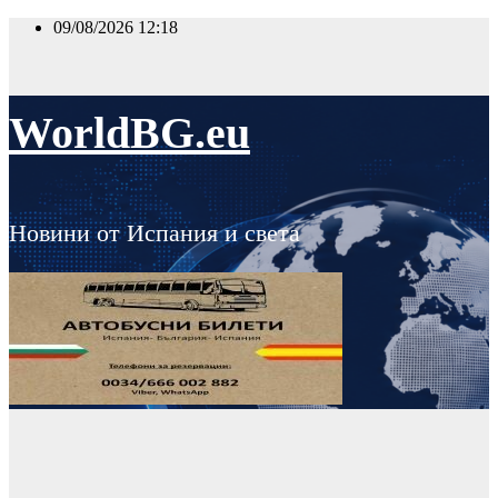
Skip
09/08/2026
12:18
to
content
WorldBG.eu
Новини от Испания и света