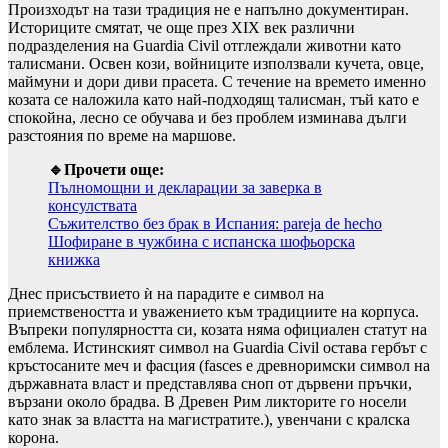
Произходът на тази традиция не е напълно документиран.
Историците смятат, че още през XIX век различни
подразделения на Guardia Civil отглеждали животни като
талисмани. Освен кози, войниците използвали кучета, овце,
маймуни и дори диви прасета. С течение на времето именно
козата се наложила като най-подходящ талисман, тъй като е
спокойна, лесно се обучава и без проблем изминава дълги
разстояния по време на маршове.
🔹Прочети още:
Пълномощни и декларации за заверка в
консулствата
Съжителство без брак в Испания: pareja de hecho
Шофиране в чужбина с испанска шофьорска
книжка
Днес присъствието ѝ на парадите е символ на
приемствеността и уважението към традициите на корпуса.
Въпреки популярността си, козата няма официален статут на
емблема. Истинският символ на Guardia Civil остава гербът с
кръстосаните меч и фасция (fasces е древноримски символ на
държавната власт и представлява сноп от дървени пръчки,
вързани около брадва. В Древен Рим ликторите го носели
като знак за властта на магистратите.), увенчани с кралска
корона.