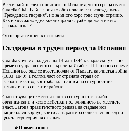
Всеки, който следи новините от Испания, често среща името
Guardia Civil. В България то обикновено се превежда като
„Гражданска гвардия“, но за много хора това звучи странно.
Как е възможно една военизирана служба да носи името
„гражданска“?
Отговорът се крие в историята.
Създадена в труден период за Испания
Guardia Civil е създадена на 13 май 1844 г. с кралски указ по
време на управлението на кралица Исабела II. По онова време
Испания все още се възстановява от Първата карлистка война
(1833–1840), а голяма част от страната страда от
разбойничество, контрабанда и липса на сигурност по
пътищата и в селските райони.
Съществуващите местни сили за сигурност са слабо
организирани и често действат под влиянието на местната
власт. Затова правителството решава да създаде нов
национален корпус, който да гарантира обществения ред на
цялата територия на страната.
🔹Прочети още: