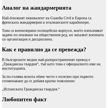
Аналог на жандармерията
Най-близкият еквивалент на Guardia Civil в Европа са
френската жандармерия и италианските карабинери.
Това са военизирани полицейски корпуси, които изпълняват
задачи по опазване на обществения ред, но запазват военната
си организация и дисциплина.
Как е правилно да се превежда?
В българските медии най-разпространеният превод е
„Гражданска гвардия“, тъй като това е официалното име на
институцията.
За по-голяма яснота обаче често е полезно при първото
споменаване да се добавя кратко пояснение:
„Испанската Гражданска гвардия.“
Любопитен факт