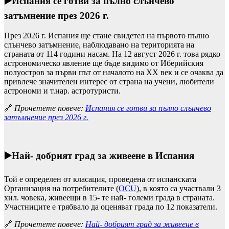
▶️
Испания се готви за пълно слънчево
затъмнение през 2026 г.
През 2026 г. Испания ще стане свидетел на първото пълно
слънчево затъмнение, наблюдавано на територията на
страната от 114 години насам. На 12 август 2026 г. това рядко
астрономическо явление ще бъде видимо от Иберийския
полуостров за първи път от началото на XX век и се очаква да
привлече значителен интерес от страна на учени, любители
астрономи и т.нар. астротуристи.
🔗
Прочетете повече:
Испания се готви за пълно слънчево
затъмнение през 2026 г.
▶️Най- добрият град за живеене в Испания
Той е определен от класация, проведена от испанската
Организация на потребителите (
OCU
), в която са участвали 3
хил. човека, живеещи в 15- те най- големи града в страната.
Участниците е трябвало да оценяват града по 12 показатели.
🔗
Прочетете повече:
Най- добрият град за живеене в