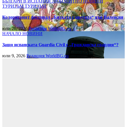
БЪЛГАРИ В ИСПАНИЯ
ЛЮБОПИТНО
НОВИНИ
ТУРИЗЪМ
ТУРИЗЪМ
Колоритният фестивал „Битката с цветята“ във Валенсия
юли 26, 2026
Редакция WorldBG.eu
НАЧАЛО
НОВИНИ
Защо испанската Guardia Civil е „Гражданска гвардия“?
юли 9, 2026
Редакция WorldBG.eu