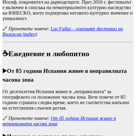
Йосиф, покровител на дърводелците. През 2016 г. фестивалът
е включен в списъка на нематериалното културно наследство
на ЮНЕСКО, което подчертава неговото културно значение и
уникалност.
🔗
Прочетете повече:
Las Fallas – огненият фестивал на
Валенсия (видео)
☕Ежедневие и л
юбопитно
▶️
От 85 години Испания живее в неправилната
часова зона
От десетилетия Испания живее в „неправилната“ за
географското си положение часова зона. Вече повече от 85
години страната следва време, което не съответства напълно
на естествения слънчев ритъм.
🔗
Прочетете повече:
От 85 години Испания живее в
неправилната часова зона