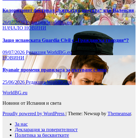
Колоритният фестивал „Битката с цветята“ във Валенсия
26/07/2026
Редакция WorldBG.eu
НАЧАЛО
НОВИНИ
Защо испанската Guardia Civil е „Гражданска гвардия“?
09/07/2026
Редакция WorldBG.eu
НОВИНИ
Ryanair променя правилата за пътуване с деца
25/06/2026
Редакция WorldBG.eu
WorldBG.eu
Новини от Испания и света
Proudly powered by WordPress
|
Theme: Newsup by
Themeansar
.
За нас
Декларация за поверителност
Политика за бисквитките