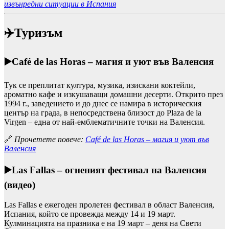
извънредни ситуации в Испания
✈️Туризъм
▶️
Café de las Horas – магия и уют във Валенсия
Тук се преплитат култура, музика, изискани коктейли,
ароматно кафе и изкушаващи домашни десерти. Открито през
1994 г., заведението и до днес се намира в историческия
център на града, в непосредствена близост до Plaza de la
Virgen – една от най-емблематичните точки на Валенсия.
🔗
Прочетете повече:
Café de las Horas – магия и уют във
Валенсия
▶️
Las Fallas – огненият фестивал на Валенсия
(видео)
Las Fallas е ежегоден пролетен фестивал в област Валенсия,
Испания, който се провежда между 14 и 19 март.
Кулминацията на празника е на 19 март – деня на Свети