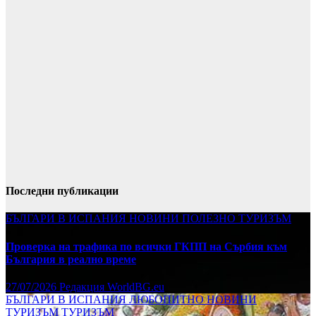
Последни публикации
БЪЛГАРИ В ИСПАНИЯ
НОВИНИ
ПОЛЕЗНО
ТУРИЗЪМ
Проверка на трафика по всички ГКПП на Сърбия към
България в реално време
27/07/2026
Редакция WorldBG.eu
БЪЛГАРИ В ИСПАНИЯ
ЛЮБОПИТНО
НОВИНИ
ТУРИЗЪМ
ТУРИЗЪМ