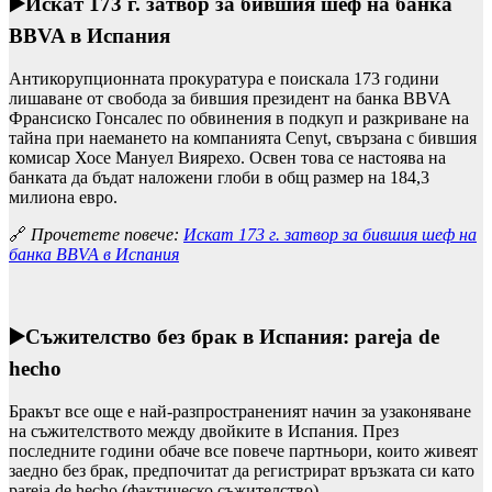
▶️
Искат 173 г. затвор за бившия шеф на банка
BBVA в Испания
Антикорупционната прокуратура е поискала 173 години
лишаване от свобода за бившия президент на банка BBVA
Франсиско Гонсалес по обвинения в подкуп и разкриване на
тайна при наемането на компанията Cenyt, свързана с бившия
комисар Хосе Мануел Виярехо. Освен това се настоява на
банката да бъдат наложени глоби в общ размер на 184,3
милиона евро.
🔗
Прочетете повече:
Искат 173 г. затвор за бившия шеф на
банка BBVA в Испания
▶️
Съжителство без брак в Испания: pareja de
hecho
Бракът все още е най-разпространеният начин за узаконяване
на съжителството между двойките в Испания. През
последните години обаче все повече партньори, които живеят
заедно без брак, предпочитат да регистрират връзката си като
pareja de hecho (фактическо съжителство).