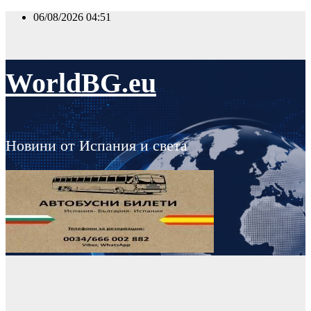
Skip
06/08/2026
04:51
to
content
WorldBG.eu
Новини от Испания и света