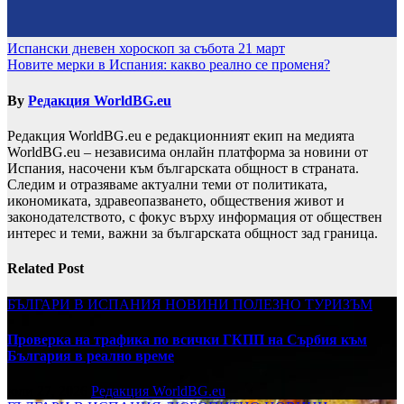
Навигация
Испански дневен хороскоп за събота 21 март
Новите мерки в Испания: какво реално се променя?
By
Редакция WorldBG.eu
Редакция WorldBG.eu е редакционният екип на медията
WorldBG.eu – независима онлайн платформа за новини от
Испания, насочени към българската общност в страната.
Следим и отразяваме актуални теми от политиката,
икономиката, здравеопазването, обществения живот и
законодателството, с фокус върху информация от обществен
интерес и теми, важни за българската общност зад граница.
Related Post
БЪЛГАРИ В ИСПАНИЯ
НОВИНИ
ПОЛЕЗНО
ТУРИЗЪМ
Проверка на трафика по всички ГКПП на Сърбия към
България в реално време
юли 27, 2026
Редакция WorldBG.eu