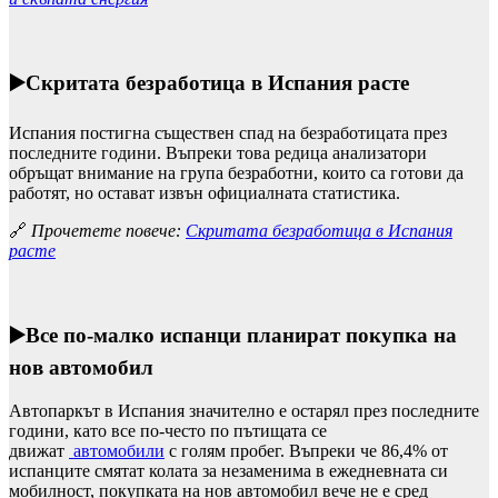
▶️
Скритата безработица в Испания расте
Испания постигна съществен спад на безработицата през
последните години. Въпреки това редица анализатори
обръщат внимание на група безработни, които са готови да
работят, но остават извън официалната статистика.
🔗
Прочетете повече:
Скритата безработица в Испания
расте
▶️
Все по-малко испанци планират покупка на
нов автомобил
Автопаркът в Испания значително е остарял през последните
години, като все по-често по пътищата се
движат
автомобили
с голям пробег. Въпреки че 86,4% от
испанците смятат колата за незаменима в ежедневната си
мобилност, покупката на нов автомобил вече не е сред