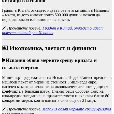
китайци в Испания
Градът в Китай, откъдето идват повечето китайци в Испания
– място, където живечт почто 500 000 души и можеш да
поръчаш хамон или вино на испански.
🔗
Прочетете повече:
Градът в Китай, откъдето идват
повечето китайци в Испания
💶
Икономика, заетост и финанси
▶️
Испания обяви мерките срещу кризата и
скъпата енергия
Министър-председателят на Испания Педро Санчес представи
мащабен пакет от мерки на стойност 5 милиарда евро,
насочен към ограничаване на икономическите последици от
конфликта в Близкия изток. Планът беше одобрен днес на
извънредно заседание на правителството и включва близо 80
конкретни мерки, които влизат в сила още от 21 март.
🔗
Прочетете повече:
Испания обяви мерките срещу кризата
и скъпата енергия