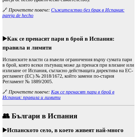
🔗
Прочетете повече:
Съжителство без брак в Испания:
pareja de hecho
▶️
Как се пренасят пари в брой в Испания:
правила и лимити
Испанските власти са въвели ограничения върху сумата пари
в брой, която всеки пътуващ може да пренася при влизане или
излизане от Испания, съгласно действащата директива на ЕС-
регламент (ЕС) № 2018/1672, който замени по-стария
Регламент № 1889/2005.
🔗
Прочетете повече:
Как се пренасят пари в брой в
Испания: правила и лимити
👥
Българи в Испания
▶️
Испанското село, в което живеят най-много