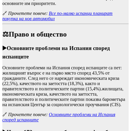
основните им приоритети.
🔗
Прочетете повече:
Все по-малко испанци планират
покупка на нов автомобил
⚖️Право и общество
▶️
Основните проблеми на Испания според
испанците
Основните проблеми на Испания според испанците са пет:
жилищният въпрос е на първо място според 43,5% от
гражданите. След него се нареждат икономическата криза
(22,5%), качеството на заетостта (18,3%), както и
правителството и политическите партии (15,4%).жилищата,
икономическата криза, качеството на заетостта,
правителството и политическите партии показва барометъра
на испанския Център за социологически проучвания (CIS).
🔗
Прочетете повече:
Основните проблеми на Испания
според испанците