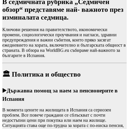
В седмичната рубрика „Седмичен
обзор“ представяме най- важното през
изминалата седмица.
Ключови решения на правителството, икономически
промени, социологически проучвания и нагласи, здравни
предупреждения и важни събития, които пряко засягат
ежедневието на хората, включително и българската общност в
страната. В обзора на WorldBG.eu събираме най-важното за
българите в Испания.
🏛️
Политика и общество
▶️
Държавна помощ за наем за пенсионерите в
Испания
В момента цените на жилищата в Испания са сериозен
проблем. Все повече граждани се сблъскват с почти
недостъпни цени при покупка или наем на жилище.
Ситуацията става още по-трудна за хората с по-ниска пенсия,