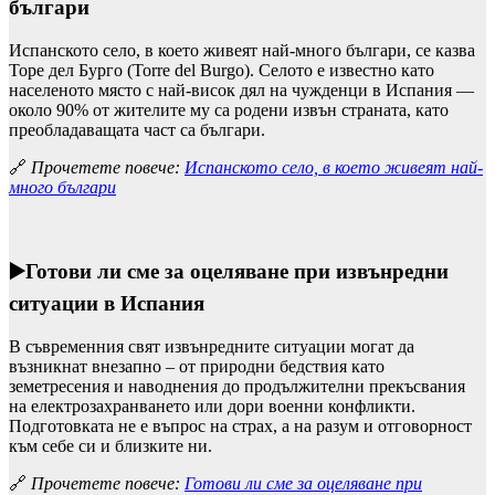
българи
Испанското село, в което живеят най-много българи, се казва
Торе дел Бурго (Torre del Burgo). Селото е известно като
населеното място с най-висок дял на чужденци в Испания —
около 90% от жителите му са родени извън страната, като
преобладаващата част са българи.
🔗
Прочетете повече:
Испанското село, в което живеят най-
много българи
▶️
Готови ли сме за оцеляване при извънредни
ситуации в Испания
В съвременния свят извънредните ситуации могат да
възникнат внезапно – от природни бедствия като
земетресения и наводнения до продължителни прекъсвания
на електрозахранването или дори военни конфликти.
Подготовката не е въпрос на страх, а на разум и отговорност
към себе си и близките ни.
🔗
Прочетете повече:
Готови ли сме за оцеляване при