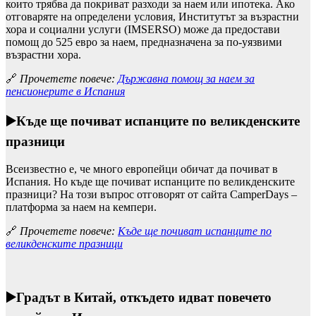
които трябва да покриват разходи за наем или ипотека. Ако
отговаряте на определени условия, Институтът за възрастни
хора и социални услуги (IMSERSO) може да предостави
помощ до 525 евро за наем, предназначена за по-уязвими
възрастни хора.
🔗
Прочетете повече:
Държавна помощ за наем за
пенсионерите в Испания
▶️
Къде ще почиват испанците по великденските
празници
Всеизвестно е, че много европейци обичат да почиват в
Испания. Но къде ще почиват испанците по великденските
празници? На този въпрос отговорят от сайта CamperDays –
платформа за наем на кемпери.
🔗
Прочетете повече:
Къде ще почиват испанците по
великденските празници
▶️
Градът в Китай, откъдето идват повечето