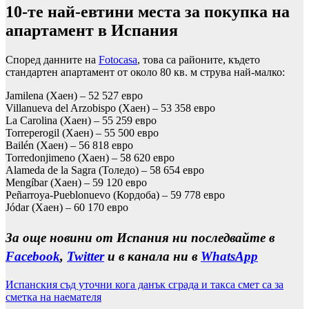
10-те най-евтини места за покупка на
апартамент в Испания
Според данните на
Fotocasa
, това са районите, където
стандартен апартамент от около 80 кв. м струва най-малко:
Jamilena (Хаен) – 52 527 евро
Villanueva del Arzobispo (Хаен) – 53 358 евро
La Carolina (Хаен) – 55 259 евро
Torreperogil (Хаен) – 55 500 евро
Bailén (Хаен) – 56 818 евро
Torredonjimeno (Хаен) – 58 620 евро
Alameda de la Sagra (Толедо) – 58 654 евро
Mengíbar (Хаен) – 59 120 евро
Peñarroya-Pueblonuevo (Кордоба) – 59 778 евро
Jódar (Хаен) – 60 170 евро
За още новини от Испания ни последвайте в
Facebook
,
Twitter
и в канала ни в
WhatsApp
Испанския съд уточни кога данък сграда и такса смет са за
сметка на наемателя