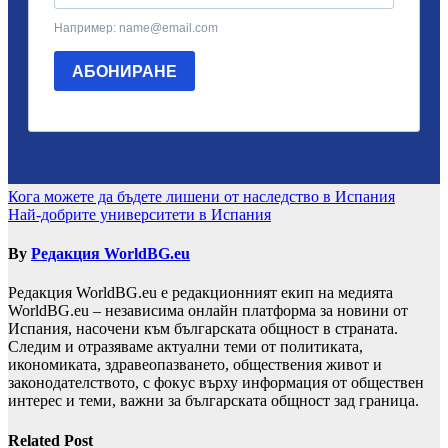
Навигация
Кога можете да бъдете лишени от наследство в Испания
Най-добрите университети в Испания
By
Редакция WorldBG.eu
Редакция WorldBG.eu е редакционният екип на медията
WorldBG.eu – независима онлайн платформа за новини от
Испания, насочени към българската общност в страната.
Следим и отразяваме актуални теми от политиката,
икономиката, здравеопазването, обществения живот и
законодателството, с фокус върху информация от обществен
интерес и теми, важни за българската общност зад граница.
Related Post