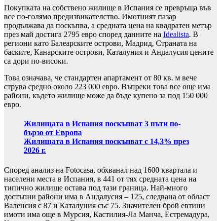
Покупката на собствено жилище в Испания се превръща във
все по-голямо предизвикателство. Имотният пазар
продължава да поскъпва, а средната цена на квадратен метър
през май достига 2795 евро според данните на
Idealista
. В
региони като Балеарските острови, Мадрид, Страната на
баските, Канарските острови, Каталуния и Андалусия цените
са дори по-високи.
Това означава, че стандартен апартамент от 80 кв. м вече
струва средно около 223 000 евро. Въпреки това все още има
райони, където жилище може да бъде купено за под 150 000
евро.
Жилищата в Испания поскъпват 3 пъти по-
бързо от Европа
Жилищата в Испания поскъпват с 14,3% през
2026 г.
Според анализ на Fotocasa, обхванал над 1600 квартала и
населени места в Испания, в 441 от тях средната цена на
типично жилище остава под тази граница. Най-много
достъпни райони има в Андалусия – 125, следвана от област
Валенсия с 87 и Каталуния със 75. Значителен брой евтини
имоти има още в Мурсия, Кастилия-Ла Манча, Естремадура,