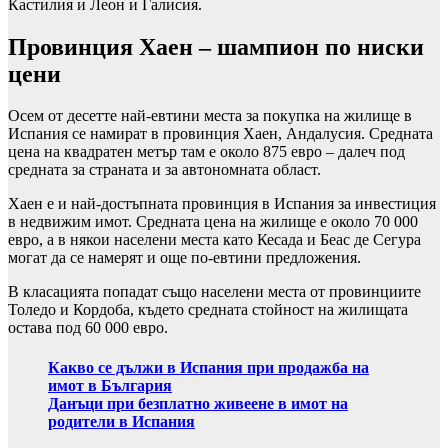
Кастилия и Леон и Галисия.
Провинция Хаен – шампион по ниски
цени
Осем от десетте най-евтини места за покупка на жилище в
Испания се намират в провинция Хаен, Андалусия. Средната
цена на квадратен метър там е около 875 евро – далеч под
средната за страната и за автономната област.
Хаен е и най-достъпната провинция в Испания за инвестиция
в недвижим имот. Средната цена на жилище е около 70 000
евро, а в някои населени места като Кесада и Беас де Сегура
могат да се намерят и още по-евтини предложения.
В класацията попадат също населени места от провинциите
Толедо и Кордоба, където средната стойност на жилищата
остава под 60 000 евро.
Какво се дължи в Испания при продажба на
имот в България
Данъци при безплатно живеене в имот на
родители в Испания