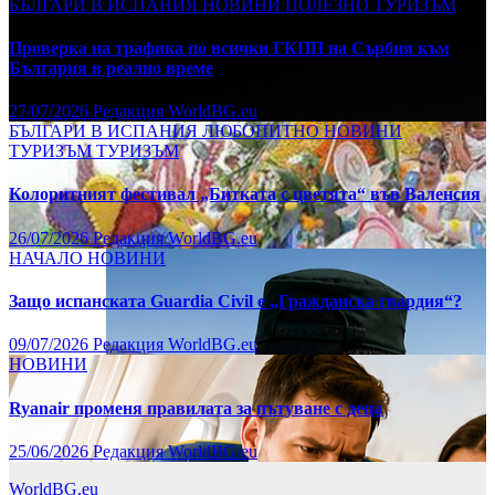
БЪЛГАРИ В ИСПАНИЯ
НОВИНИ
ПОЛЕЗНО
ТУРИЗЪМ
Проверка на трафика по всички ГКПП на Сърбия към
България в реално време
27/07/2026
Редакция WorldBG.eu
БЪЛГАРИ В ИСПАНИЯ
ЛЮБОПИТНО
НОВИНИ
ТУРИЗЪМ
ТУРИЗЪМ
Колоритният фестивал „Битката с цветята“ във Валенсия
26/07/2026
Редакция WorldBG.eu
НАЧАЛО
НОВИНИ
Защо испанската Guardia Civil е „Гражданска гвардия“?
09/07/2026
Редакция WorldBG.eu
НОВИНИ
Ryanair променя правилата за пътуване с деца
25/06/2026
Редакция WorldBG.eu
WorldBG.eu