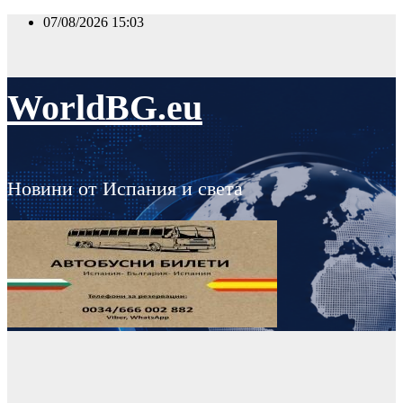
Skip
07/08/2026
15:03
to
content
WorldBG.eu
Новини от Испания и света