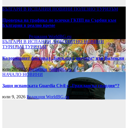
БЪЛГАРИ В ИСПАНИЯ
НОВИНИ
ПОЛЕЗНО
ТУРИЗЪМ
Проверка на трафика по всички ГКПП на Сърбия към
България в реално време
юли 27, 2026
Редакция WorldBG.eu
БЪЛГАРИ В ИСПАНИЯ
ЛЮБОПИТНО
НОВИНИ
ТУРИЗЪМ
ТУРИЗЪМ
Колоритният фестивал „Битката с цветята“ във Валенсия
юли 26, 2026
Редакция WorldBG.eu
НАЧАЛО
НОВИНИ
Защо испанската Guardia Civil е „Гражданска гвардия“?
юли 9, 2026
Редакция WorldBG.eu